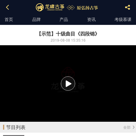
首页
品牌
产品
资讯
考级慕课
【示范】十级曲目《四段锦》
2019-08-08 15:35:16
播
放
节目列表
全部