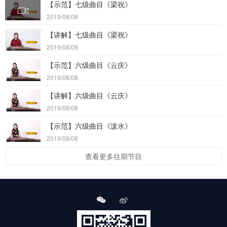
【示范】七级曲目《梁祝》
2019/08/08
【讲解】七级曲目《梁祝》
2019/08/08
【示范】六级曲目《云庆》
2019/08/08
【讲解】六级曲目《云庆》
2019/08/08
【示范】六级曲目《泼水》
2019/08/08
查看更多往期节目