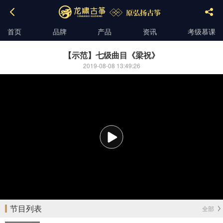
首页
品牌
产品
资讯
考级慕课
【示范】七级曲目《梁祝》
2019-08-08 13:49:26
播
放
节目列表
全部